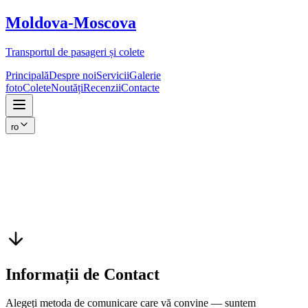
Moldova-
Moscova
Transportul de pasageri și colete
Principală
Despre noi
Servicii
Galerie
foto
Colete
Noutăți
Recenzii
Contacte
ro
Informații de Contact
Alegeți metoda de comunicare care vă convine — suntem