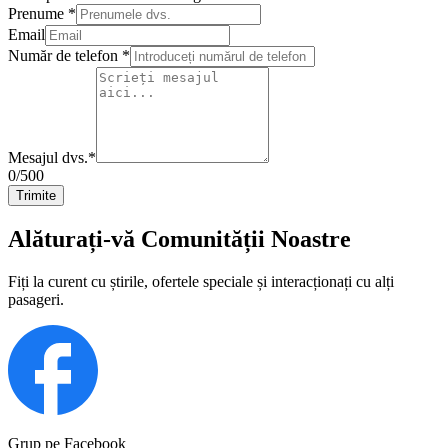
Prenume
*
Email
Număr de telefon
*
Mesajul dvs.
*
0
/500
Trimite
Alăturați-vă Comunității Noastre
Fiți la curent cu știrile, ofertele speciale și interacționați cu alți
pasageri.
Grup pe Facebook